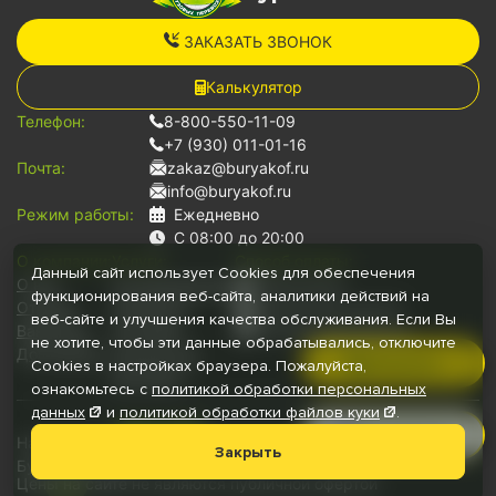
ЗАКАЗАТЬ ЗВОНОК
Калькулятор
Телефон:
8-800-550-11-09
+7 (930) 011-01-16
Почта:
zakaz@buryakof.ru
info@buryakof.ru
Режим работы:
Ежедневно
С 08:00 до 20:00
О компании:
Услуги:
Способ оплаты:
Данный сайт использует Cookies для обеспечения
О нас
Грузоперевозки
Наличными
функционирования веб-сайта, аналитики действий на
Отзывы
Переезды
Банковской картой
веб-сайте и улучшения качества обслуживания. Если Вы
Вакансии
Грузчики
Безналичный расчет
не хотите, чтобы эти данные обрабатывались, отключите
Документы
Для юр.лиц
Позвонить
Cookies в настройках браузера. Пожалуйста,
Автопарк
ознакомьтесь с
политикой обработки персональных
данных
и
политикой обработки файлов
куки
.
Руководитель
Наши медиа:
Мессенджеры:
Закрыть
Буряков © 2026
Цены на сайте не являются публичной офертой